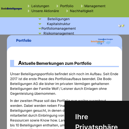
Leistungen
Portfolio
Management
Unsere Aktionäre
Nachhaltigkeit
Beteiligungen
Kapitalstruktur
Portfoliomanagement
Risikomanagement
Portfolio
A
ktuelle Bemerkungen zum Portfolio
Unser Beteiligungsportfolio befindet sich noch im Aufbau. Seit Ende
2017 ist die erste Phase des Portfolioaufbaus beendet. Die Bodo
Beteiligungen AG die bisher im privaten Vermögen gehaltenen
Beteiligungen der Familie Wolf / Leisner durch Einlagen ohne
Gegenleistung übernommen.
In der zweiten Phase soll das Portfolio nun weiter ausgebaut
werden. Dabei werden neben Finanzbeteiligungen auch aktive
Beteiligungen gesucht, in denen die Bodo Beteiligungen AG aktiv
Ihre
mitarbeitet durch Einbringung von finanziellen und personellen
Ressourcen sowie Know how. Langfristig soll das Portfolio etwa 5
Privatsphäre
bis 10 Beteiligungen enthalten, um eine ausreichende