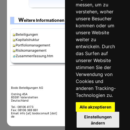
messen, um zu
verstehen, woher
unsere Besucher
W
eitere Informationen zum Portfolio
kommen oder um
unsere Website
Beteiligungen
weiter zu
Kapitalstruktur
Portfoliomanagement
entwickeln. Durch
Risikomanagement
das Surfen auf
Zusammenfassung.htm
unserer Website
stimmen Sie der
Verwendung von
nach oben
Cookies und
anderen Tracking-
Bodo Beteiligungen AG
Erstellt: 07.08.2026 20:02
Startseite
Technologien zu.
Ostring 45A
Impressum
85591
Vaterstetten
Deutschland
Kontakt
Haftungsausschluss /
Alle akzeptieren
Tel.:
08106 4173
Datenschutz
Fax
:
08106 369 861
Über diese Webseite
Email:
info [at] bodoconsult [dot]
Einstellungen
de
Sitemap
ändern