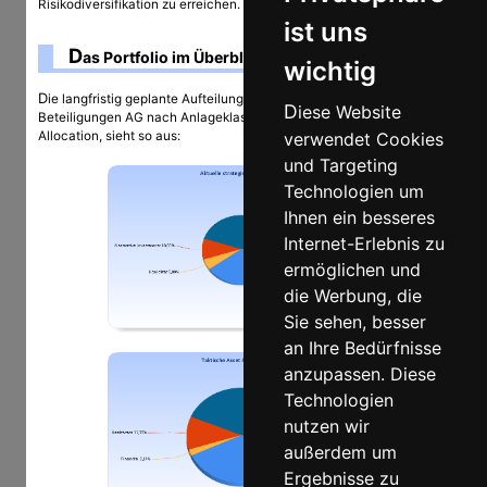
Risikodiversifikation zu erreichen.
ist uns
D
as Portfolio im Überblick
wichtig
Die langfristig geplante Aufteilung des Portfolios der Bodo
Diese Website
Beteiligungen AG nach Anlageklassen, die strategische Asset
verwendet Cookies
Allocation, sieht so aus:
und Targeting
Technologien um
Ihnen ein besseres
Internet-Erlebnis zu
ermöglichen und
die Werbung, die
Sie sehen, besser
an Ihre Bedürfnisse
anzupassen. Diese
Technologien
nutzen wir
außerdem um
Ergebnisse zu